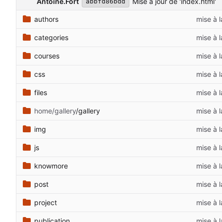
Antoine.Fort
Mise à jour de 'index.html'
abbfd86bdd
authors
mise à 
categories
mise à 
courses
mise à 
css
mise à 
files
mise à 
home/gallery
/gallery
mise à 
img
mise à 
js
mise à 
knowmore
mise à 
post
mise à 
project
mise à 
publication
mise à 