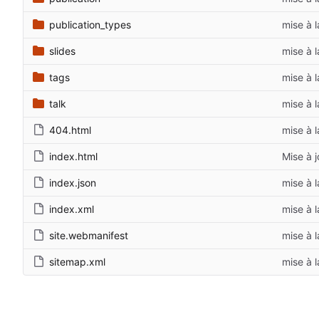
publication_types
mise à 
slides
mise à 
tags
mise à 
talk
mise à 
404.html
mise à 
index.html
Mise à j
index.json
mise à 
index.xml
mise à 
site.webmanifest
mise à 
sitemap.xml
mise à 