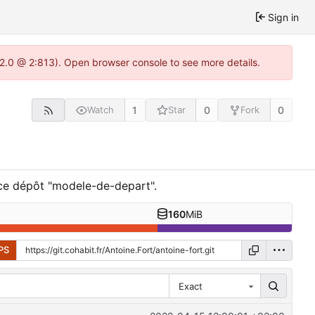
Sign in
.22.0 @ 2:813). Open browser console to see more details.
1
0
0
Watch
Star
Fork
e ce dépôt "modele-de-depart".
160
MiB
PS
Exact