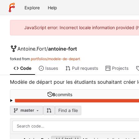
Explore
Help
JavaScript error: Incorrect locale information provided 
Antoine.Fort
/
antoine-fort
forked from
portfolios/modele-de-depart
Code
Issues
Pull requests
Projects
Modèle de départ pour les étudiants souhaitant créer l
8
commits
Find a file
master