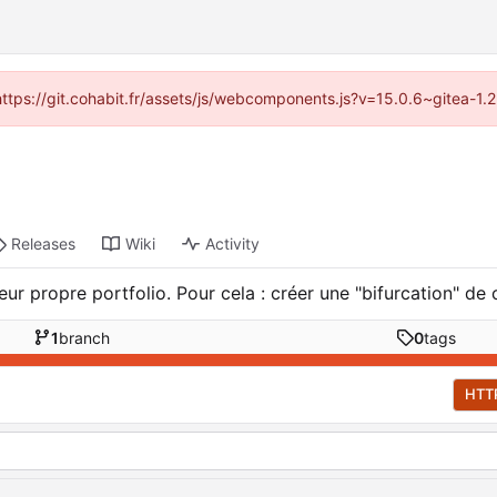
(https://git.cohabit.fr/assets/js/webcomponents.js?v=15.0.6~gitea-1
Releases
Wiki
Activity
eur propre portfolio. Pour cela : créer une "bifurcation" d
1
branch
0
tags
HTT