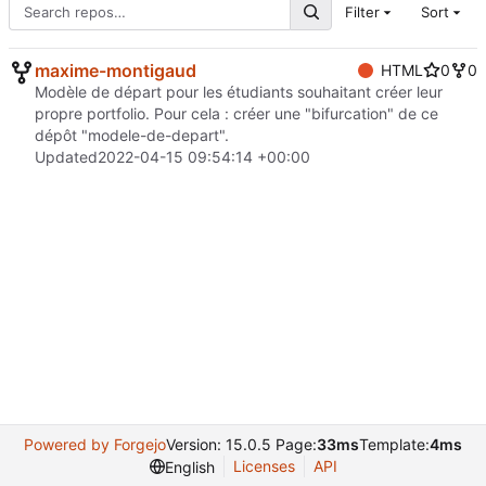
Filter
Sort
maxime-montigaud
HTML
0
0
Modèle de départ pour les étudiants souhaitant créer leur
propre portfolio. Pour cela : créer une "bifurcation" de ce
dépôt "modele-de-depart".
Updated
2022-04-15 09:54:14 +00:00
Powered by Forgejo
Version: 15.0.5 Page:
33ms
Template:
4ms
Licenses
API
English